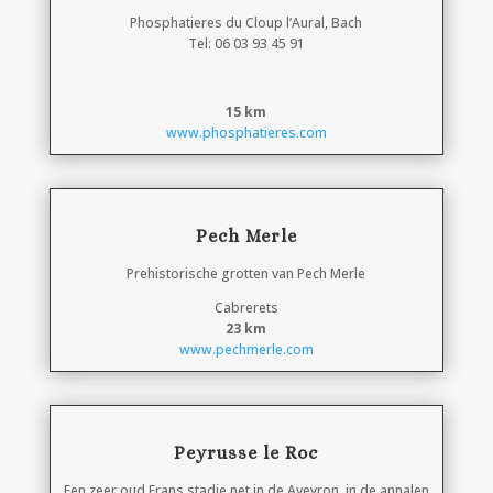
Phosphatieres du Cloup l’Aural, Bach
Tel: 06 03 93 45 91
15 km
www.phosphatieres.com
Pech Merle
Prehistorische grotten van Pech Merle
Cabrerets
23 km
www.pechmerle.com
Peyrusse le Roc
Een zeer oud Frans stadje net in de Aveyron, in de annalen