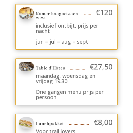
€
120
Kamer hoogseizoen
2026
inclusief ontbijt, prijs per
nacht
jun – jul – aug – sept
€
27,50
Table d'Hôtes
maandag, woensdag en
vrijdag 19.30
Drie gangen menu prijs per
persoon
€
8,00
Lunchpakket
Voor trail lovers