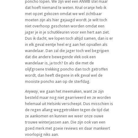
poncho lopen. We zíjn wel een ANWB stel maar
dat hoeft niemand te weten. Knal oranje heb ik
met opzet gekozen omdat we wel zichtbaar
moeten zijn als hier gejaagd wordt. Je wilt toch
niet overhoop geschoten worden omdat een
jager je in je schutkleuren voor een hert aan ziet.
Dus ik dacht, we lopen toch altijd samen, dan is er
in elk geval eentje heel erg aan het opvallen als
wandelaar. Dan zal die jager toch wel begrijpen
dat die andere bewegende vlek ook een
wandelaar is, ja toch? En als die met de
olijfgroene trekking poncho dan toch getroffen
wordt, dan heeft diegene in elk geval wel de
mooiste poncho aan op de sterfdag.
Anyway
, we gaan het meemaken, want ze zijn
besteld maar nog niet gearriveerd en ze worden
helemaal uit Helsinki verscheept. Dus misschien is
de regen allang weggetrokken tegen de tijd dat
ze aankomen en kunnen we weer onze ouwe
trouwe winterjassen aan. Die zijn ook van een
goed merk met goeie reviews en daar mankeert
voorlopig niks aan.