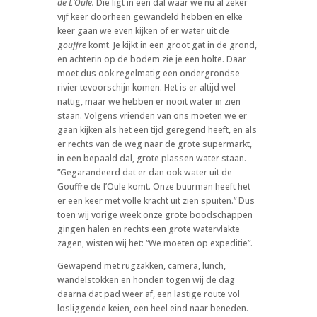
de L’Oule.
Die ligt in een dal waar we nu al zeker
vijf keer doorheen gewandeld hebben en elke
keer gaan we even kijken of er water uit de
g
ouffre
komt. Je kijkt in een groot gat in de grond,
en achterin op de bodem zie je een holte. Daar
moet dus ook regelmatig een ondergrondse
rivier tevoorschijn komen. Het is er altijd wel
nattig, maar we hebben er nooit water in zien
staan. Volgens vrienden van ons moeten we er
gaan kijken als het een tijd geregend heeft, en als
er rechts van de weg naar de grote supermarkt,
in een bepaald dal, grote plassen water staan.
”Gegarandeerd dat er dan ook water uit de
Gouffre de l’Oule komt. Onze buurman heeft het
er een keer met volle kracht uit zien spuiten.” Dus
toen wij vorige week onze grote boodschappen
gingen halen en rechts een grote watervlakte
zagen, wisten wij het: “We moeten op expeditie”.
Gewapend met rugzakken, camera, lunch,
wandelstokken en honden togen wij de dag
daarna dat pad weer af, een lastige route vol
losliggende keien, een heel eind naar beneden.