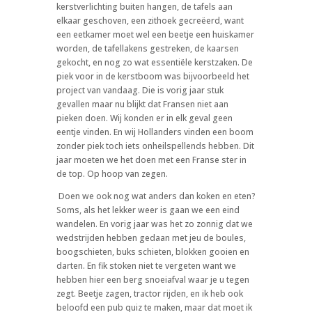
kerstverlichting buiten hangen, de tafels aan
elkaar geschoven, een zithoek gecreëerd, want
een eetkamer moet wel een beetje een huiskamer
worden, de tafellakens gestreken, de kaarsen
gekocht, en nog zo wat essentiële kerstzaken. De
piek voor in de kerstboom was bijvoorbeeld het
project van vandaag. Die is vorig jaar stuk
gevallen maar nu blijkt dat Fransen niet aan
pieken doen. Wij konden er in elk geval geen
eentje vinden. En wij Hollanders vinden een boom
zonder piek toch iets onheilspellends hebben. Dit
jaar moeten we het doen met een Franse ster in
de top. Op hoop van zegen.
Doen we ook nog wat anders dan koken en eten?
Soms, als het lekker weer is gaan we een eind
wandelen. En vorig jaar was het zo zonnig dat we
wedstrijden hebben gedaan met jeu de boules,
boogschieten, buks schieten, blokken gooien en
darten. En fik stoken niet te vergeten want we
hebben hier een berg snoeiafval waar je u tegen
zegt. Beetje zagen, tractor rijden, en ik heb ook
beloofd een pub quiz te maken, maar dat moet ik