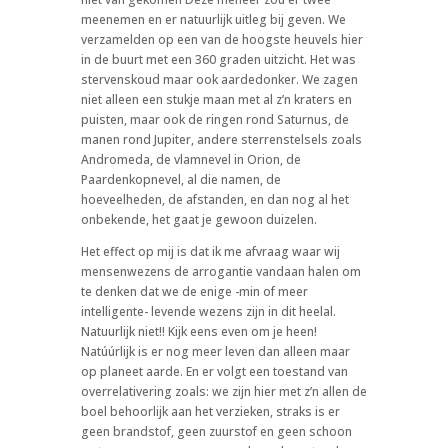
meenemen en er natuurlijk uitleg bij geven. We
verzamelden op een van de hoogste heuvels hier
in de buurt met een 360 graden uitzicht. Het was
stervenskoud maar ook aardedonker. We zagen
niet alleen een stukje maan met al z’n kraters en
puisten, maar ook de ringen rond Saturnus, de
manen rond Jupiter, andere sterrenstelsels zoals
Andromeda, de vlamnevel in Orion, de
Paardenkopnevel, al die namen, de
hoeveelheden, de afstanden, en dan nog al het
onbekende, het gaat je gewoon duizelen.
Het effect op mij is dat ik me afvraag waar wij
mensenwezens de arrogantie vandaan halen om
te denken dat we de enige -min of meer
intelligente- levende wezens zijn in dit heelal.
Natuurlijk niet!! Kijk eens even om je heen!
Natúúrlijk is er nog meer leven dan alleen maar
op planeet aarde. En er volgt een toestand van
overrelativering zoals: we zijn hier met z’n allen de
boel behoorlijk aan het verzieken, straks is er
geen brandstof, geen zuurstof en geen schoon