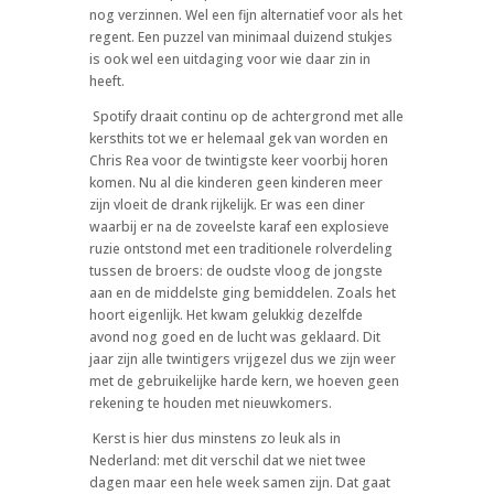
nog verzinnen. Wel een fijn alternatief voor als het
regent. Een puzzel van minimaal duizend stukjes
is ook wel een uitdaging voor wie daar zin in
heeft.
Spotify draait continu op de achtergrond met alle
kersthits tot we er helemaal gek van worden en
Chris Rea voor de twintigste keer voorbij horen
komen. Nu al die kinderen geen kinderen meer
zijn vloeit de drank rijkelijk. Er was een diner
waarbij er na de zoveelste karaf een explosieve
ruzie ontstond met een traditionele rolverdeling
tussen de broers: de oudste vloog de jongste
aan en de middelste ging bemiddelen. Zoals het
hoort eigenlijk. Het kwam gelukkig dezelfde
avond nog goed en de lucht was geklaard. Dit
jaar zijn alle twintigers vrijgezel dus we zijn weer
met de gebruikelijke harde kern, we hoeven geen
rekening te houden met nieuwkomers.
Kerst is hier dus minstens zo leuk als in
Nederland: met dit verschil dat we niet twee
dagen maar een hele week samen zijn. Dat gaat