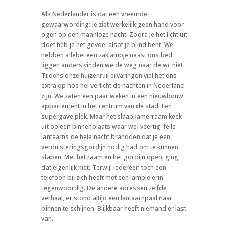
Als Nederlander is dat een vreemde
gewaarwording: je ziet werkelijk geen hand voor
ogen op een maanloze nacht. Zodra je het licht uit
doet heb je het gevoel alsof je blind bent. We
hebben allebei een zaklampje naast ons bed
liggen anders vinden we de weg naar de wc niet.
Tijdens onze huizenruil ervaringen viel het ons
extra op hoe hel verlicht de nachten in Nederland
zijn. We zaten een paar weken in een nieuwbouw
appartement in het centrum van de stad. Een
supergave plek. Maar het slaapkamerraam keek
uit op een binnenplaats waar wel veertig
felle
lantaarns de hele nacht brandden dat je een
verduisteringsgordijn nodig had om te kunnen
slapen. Met het raam en het gordijn open, ging
dat eigenlijk niet. Terwijl iedereen toch een
telefoon bij zich heeft met een lampje erin
tegenwoordig. De andere adressen zelfde
verhaal, er stond altijd een lantaarnpaal naar
binnen te schijnen. Blijkbaar heeft niemand er last
van.