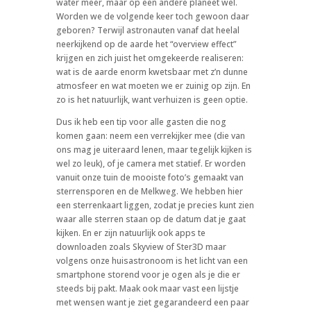
water meer, maar op een andere planeet wel.
Worden we de volgende keer toch gewoon daar
geboren? Terwijl astronauten vanaf dat heelal
neerkijkend op de aarde het “overview effect”
krijgen en zich juist het omgekeerde realiseren:
wat is de aarde enorm kwetsbaar met z’n dunne
atmosfeer en wat moeten we er zuinig op zijn. En
zo is het natuurlijk, want verhuizen is geen optie.
Dus ik heb een tip voor alle gasten die nog
komen gaan: neem een verrekijker mee (die van
ons mag je uiteraard lenen, maar tegelijk kijken is
wel zo leuk), of je camera met statief. Er worden
vanuit onze tuin de mooiste foto’s gemaakt van
sterrensporen en de Melkweg. We hebben hier
een sterrenkaart liggen, zodat je precies kunt zien
waar alle sterren staan op de datum dat je gaat
kijken. En er zijn natuurlijk ook apps te
downloaden zoals Skyview of Ster3D maar
volgens onze huisastronoom is het licht van een
smartphone storend voor je ogen als je die er
steeds bij pakt. Maak ook maar vast een lijstje
met wensen want je ziet gegarandeerd een paar