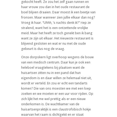
gekocht heeft. Ze zou het zelf gaan runnen en
haar vrouw zou dan in het oude restaurant de
boel blijven draaien. Daar moest ik een beetje van
fronsen. Maar wanneer zien jullie elkaar dan nog?
Vroeg ik haar. “Uhhh, ’s nachts denk ik?” riep ze
stralend, want het is een ontzettende vrolijke
meid. Maar het heeft ze toch genekt ben ik bang
want ze zijn uit elkaar. Het nieuwste restaurant is
blijvend gesloten en wat er nu met de oude
gebeurt is dus nog de vraag.
Onze dorpskern ligt overhoop wegens de bouw
van een medisch centrum. Daar kun je ook een
heleboel vraagtekens bij plaatsen want de
huisartsen zitten nu in een pand dat hun
eigendom is en daar willen ze helemaal niet uit,
wordt er verteld. En zou er echt een tandarts
komen? Die van ons moesten we met een loep
zoeken en we moeten er een uur voor rijden. Op
zich lijkt het me wel prettig als er een nieuw
onderkomen is. De wachtkamer van de
huisartsenpraktijk is een claustrofobisch hokje
waarvan het raam is dichtgekit en er staat