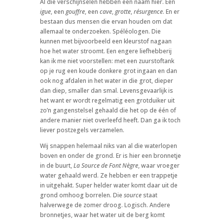
Al die verschijnselen hebben een naam hier. Een
igue
, een
gouffre
, een
cave
,
grotte
,
résurgence
. En er
bestaan dus mensen die ervan houden om dat
allemaal te onderzoeken. Spéléologen. Die
kunnen met bijvoorbeeld een kleurstof nagaan
hoe het water stroomt. Een engere liefhebberij
kan ik me niet voorstellen: met een zuurstoftank
op je rug een koude donkere grot ingaan en dan
ook nog afdalen in het water in die grot, dieper
dan diep, smaller dan smal. Levensgevaarlijk is
het want er wordt regelmatig een grotduiker uit
zo’n gangenstelsel gehaald die het op de één of
andere manier niet overleefd heeft. Dan ga ik toch
liever postzegels verzamelen.
Wij snappen helemaal niks van al die waterlopen
boven en onder de grond. Er is hier een bronnetje
in de buurt,
La Source de Font Nègre
, waar vroeger
water gehaald werd. Ze hebben er een trappetje
in uitgehakt. Super helder water komt daar uit de
grond omhoog borrelen. Die
source
staat
halverwege de zomer droog. Logisch. Andere
bronnetjes, waar het water uit de berg komt