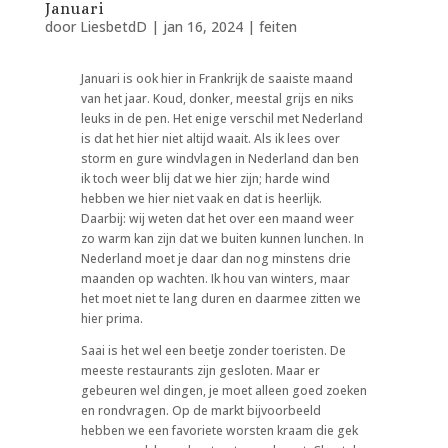
Januari
door
LiesbetdD
|
jan 16, 2024
|
feiten
Januari is ook hier in Frankrijk de saaiste maand
van het jaar. Koud, donker, meestal grijs en niks
leuks in de pen. Het enige verschil met Nederland
is dat het hier niet altijd waait. Als ik lees over
storm en gure windvlagen in Nederland dan ben
ik toch weer blij dat we hier zijn; harde wind
hebben we hier niet vaak en dat is heerlijk.
Daarbij: wij weten dat het over een maand weer
zo warm kan zijn dat we buiten kunnen lunchen. In
Nederland moet je daar dan nog minstens drie
maanden op wachten. Ik hou van winters, maar
het moet niet te lang duren en daarmee zitten we
hier prima.
Saai is het wel een beetje zonder toeristen. De
meeste restaurants zijn gesloten. Maar er
gebeuren wel dingen, je moet alleen goed zoeken
en rondvragen. Op de markt bijvoorbeeld
hebben we een favoriete worsten kraam die gek