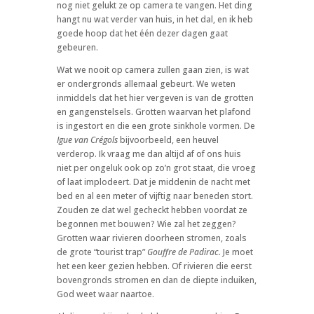
nog niet gelukt ze op camera te vangen. Het ding
hangt nu wat verder van huis, in het dal, en ik heb
goede hoop dat het één dezer dagen gaat
gebeuren.
Wat we nooit op camera zullen gaan zien, is wat
er ondergronds allemaal gebeurt. We weten
inmiddels dat het hier vergeven is van de grotten
en gangenstelsels. Grotten waarvan het plafond
is ingestort en die een grote sinkhole vormen. De
Igue van Crégols
bijvoorbeeld, een heuvel
verderop. Ik vraag me dan altijd af of ons huis
niet per ongeluk ook op zo’n grot staat, die vroeg
of laat implodeert. Dat je middenin de nacht met
bed en al een meter of vijftig naar beneden stort.
Zouden ze dat wel gecheckt hebben voordat ze
begonnen met bouwen? Wie zal het zeggen?
Grotten waar rivieren doorheen stromen, zoals
de grote “tourist trap”
Gouffre de Padirac.
Je moet
het een keer gezien hebben. Of rivieren die eerst
bovengronds stromen en dan de diepte induiken,
God weet waar naartoe.