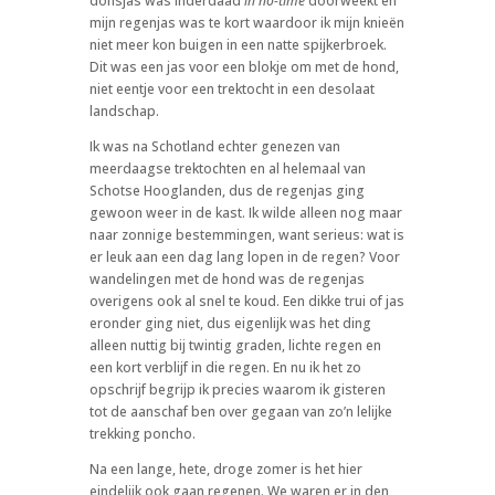
donsjas was inderdaad
in no-time
doorweekt en
mijn regenjas was te kort waardoor ik mijn knieën
niet meer kon buigen in een natte spijkerbroek.
Dit was een jas voor een blokje om met de hond,
niet eentje voor een trektocht in een desolaat
landschap.
Ik was na Schotland echter genezen van
meerdaagse trektochten en al helemaal van
Schotse Hooglanden, dus de regenjas ging
gewoon weer in de kast. Ik wilde alleen nog maar
naar zonnige bestemmingen, want serieus: wat is
er leuk aan een dag lang lopen in de regen? Voor
wandelingen met de hond was de regenjas
overigens ook al snel te koud. Een dikke trui of jas
eronder ging niet, dus eigenlijk was het ding
alleen nuttig bij twintig graden, lichte regen en
een kort verblijf in die regen. En nu ik het zo
opschrijf begrijp ik precies waarom ik gisteren
tot de aanschaf ben over gegaan van zo’n lelijke
trekking poncho.
Na een lange, hete, droge zomer is het hier
eindelijk ook gaan regenen. We waren er in den