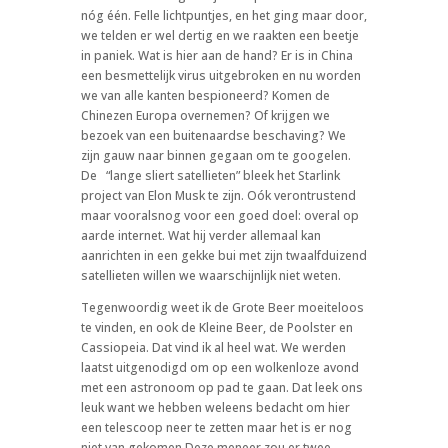
nóg één. Felle lichtpuntjes, en het ging maar door,
we telden er wel dertig en we raakten een beetje
in paniek. Wat is hier aan de hand? Er is in China
een besmettelijk virus uitgebroken en nu worden
we van alle kanten bespioneerd? Komen de
Chinezen Europa overnemen? Of krijgen we
bezoek van een buitenaardse beschaving? We
zijn gauw naar binnen gegaan om te googelen.
De
“lange sliert satellieten” bleek het Starlink
project van Elon Musk te zijn. Oók verontrustend
maar vooralsnog voor een goed doel: overal op
aarde internet. Wat hij verder allemaal kan
aanrichten in een gekke bui met zijn twaalfduizend
satellieten willen we waarschijnlijk niet weten.
Tegenwoordig weet ik de Grote Beer moeiteloos
te vinden, en ook de Kleine Beer, de Poolster en
Cassiopeia. Dat vind ik al heel wat. We werden
laatst uitgenodigd om op een wolkenloze avond
met een astronoom op pad te gaan. Dat leek ons
leuk want we hebben weleens bedacht om hier
een telescoop neer te zetten maar het is er nog
niet van gekomen Deze meneer zou er twee