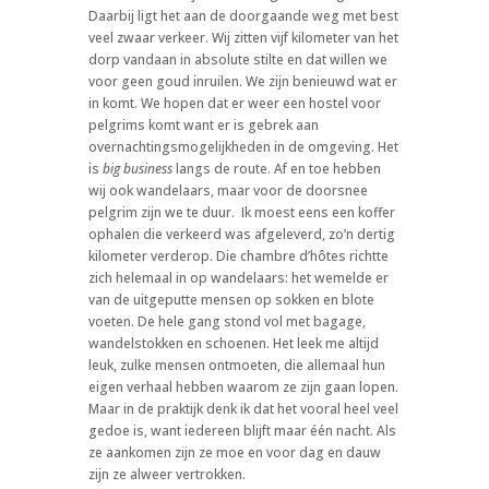
Daarbij ligt het aan de doorgaande weg met best
veel zwaar verkeer. Wij zitten vijf kilometer van het
dorp vandaan in absolute stilte en dat willen we
voor geen goud inruilen. We zijn benieuwd wat er
in komt. We hopen dat er weer een hostel voor
pelgrims komt want er is gebrek aan
overnachtingsmogelijkheden in de omgeving. Het
is
big business
langs de route. Af en toe hebben
wij ook wandelaars, maar voor de doorsnee
pelgrim zijn we te duur.
Ik moest eens een koffer
ophalen die verkeerd was afgeleverd, zo’n dertig
kilometer verderop. Die chambre d’hôtes richtte
zich helemaal in op wandelaars: het wemelde er
van de uitgeputte mensen op sokken en blote
voeten. De hele gang stond vol met bagage,
wandelstokken en schoenen. Het leek me altijd
leuk, zulke mensen ontmoeten, die allemaal hun
eigen verhaal hebben waarom ze zijn gaan lopen.
Maar in de praktijk denk ik dat het vooral heel veel
gedoe is, want iedereen blijft maar één nacht. Als
ze aankomen zijn ze moe en voor dag en dauw
zijn ze alweer vertrokken.