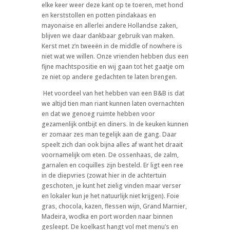
elke keer weer deze kant op te toeren, met hond
en kerststollen en potten pindakaas en
mayonaise en allerlei andere Hollandse zaken,
blijven we daar dankbaar gebruik van maken.
Kerst met z’n tweeën in de middle of nowhere is
niet wat we willen. Onze vrienden hebben dus een
fijne machtspositie en wij gaan tot het gaatje om
ze niet op andere gedachten te laten brengen.
Het voordeel van het hebben van een B&B is dat
we altijd tien man riant kunnen laten overnachten
en dat we genoeg ruimte hebben voor
gezamenlijk ontbijt en diners. In de keuken kunnen
er zomaar zes man tegelijk aan de gang. Daar
speelt zich dan ook bijna alles af want het draait
voornamelijk om eten. De ossenhaas, de zalm,
garnalen en coquilles zijn besteld. Er ligt een ree
in de diepvries (zowat hier in de achtertuin
geschoten, je kunt het zielig vinden maar verser
en lokaler kun je het natuurlijk niet krijgen). Foie
gras, chocola, kazen, flessen wijn, Grand Marnier,
Madeira, wodka en port worden naar binnen
gesleept. De koelkast hangt vol met menu’s en