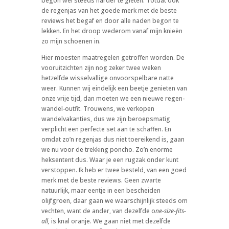
begon wel steeds harder te gieten. Totdat ook
de regenjas van het goede merk met de beste
reviews het begaf en door alle naden begon te
lekken. En het droop wederom vanaf mijn knieën
zo mijn schoenen in.
Hier moesten maatregelen getroffen worden. De
vooruitzichten zijn nog zeker twee weken
hetzelfde wisselvallige onvoorspelbare natte
weer. Kunnen wij eindelijk een beetje genieten van
onze vrije tijd, dan moeten we een nieuwe regen-
wandel-outfit. Trouwens, we verkopen
wandelvakanties, dus we zijn beroepsmatig
verplicht een perfecte set aan te schaffen. En
omdat zo’n regenjas dus niet toereikend is, gaan
we nu voor de trekking poncho. Zo’n enorme
heksentent dus. Waar je een rugzak onder kunt
verstoppen. Ik heb er twee besteld, van een goed
merk met de beste reviews. Geen zwarte
natuurlijk, maar eentje in een bescheiden
olijfgroen, daar gaan we waarschijnlijk steeds om
vechten, want de ander, van dezelfde o
ne-size-fits-
all,
is knal oranje. We gaan niet met dezelfde