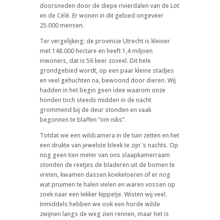
doorsneden door de diepe rivierdalen van de Lot
en de Célé. Er wonen in dit gebied ongeveer
25.000 mensen.
Ter vergelijking: de provincie Utrecht is kleiner
met 148.000 hectare en heeft 1,4 miljoen
inwoners, dat is 56 keer zoveel. Dit hele
grondgebied wordt, op een paar kleine stadjes
en veel gehuchten na, bewoond door dieren. Wij
hadden in het begin geen idee waarom onze
honden toch steeds midden in de nacht
grommend bij de deur stonden en vaak
begonnen te blaffen “om niks”.
Totdat we een wildcamera in de tuin zetten en het
een drukte van jewelste bleek te zijn ’s nachts. Op
nog geen tien meter van ons slaapkamerraam
stonden de reetjes de bladeren uit de bomen te
vreten, kwamen dassen koekeloeren of er nog
wat pruimen te halen vielen en waren vossen op
zoek naar een lekker kippetje. Wisten wij veel.
Inmiddels hebben we ook een horde wilde
zwijnen langs de weg zien rennen, maar het is