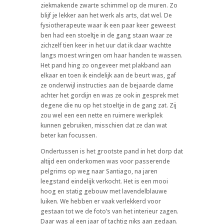
ziekmakende zwarte schimmel op de muren. Zo
blijf je lekker aan het werk als arts, dat wel. De
fysiotherapeute waar ik een paar keer geweest
ben had een stoeltje in de gang staan waar ze
zichzelf tien keer in het uur dat ik daar wachtte
langs moest wringen om haar handen te wassen.
Het pand hing zo ongeveer met plakband aan
elkaar en toen ik eindelijk aan de beurt was, gaf
ze onderwijl instructies aan de bejaarde dame
achter het gordijn en was ze ook in gesprek met
degene die nu op het stoeltje in de gang zat. Zij
zou wel een een nette en ruimere werkplek
kunnen gebruiken, misschien dat ze dan wat
beter kan focussen.
Ondertussen is het grootste pand in het dorp dat
altijd een onderkomen was voor passerende
pelgrims op weg naar Santiago, na jaren
leegstand eindelijk verkocht. Het is een mooi
hoog en statig gebouw met lavendelblauwe
luiken. We hebben er vaak verlekkerd voor
gestaan tot we de foto’s van het interieur zagen.
Daar was al een jaar of tachtig niks aan gedaan.