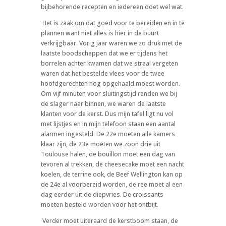
bijbehorende recepten en iedereen doet wel wat.
Het is zaak om dat goed voor te bereiden en in te
plannen want niet alles is hier in de buurt
verkrijgbaar. Vorig jaar waren we zo druk met de
laatste boodschappen dat we er tijdens het
borrelen achter kwamen dat we straal vergeten
waren dat het bestelde vlees voor de twee
hoofdgerechten nog opgehaald moest worden.
Om vijf minuten voor sluitingstijd renden we bij
de slager naar binnen, we waren de laatste
klanten voor de kerst. Dus mijn tafel ligt nu vol
met lijstjes en in mijn telefoon staan een aantal
alarmen ingesteld: De 22e moeten alle kamers
klaar zijn, de 23e moeten we zoon drie uit
Toulouse halen, de bouillon moet een dag van
tevoren al trekken, de cheesecake moet een nacht
koelen, de terrine ook, de Beef Wellington kan op
de 24e al voorbereid worden, de ree moet al een
dag eerder uit de diepvries. De croissants
moeten besteld worden voor het ontbijt.
Verder moet uiteraard de kerstboom staan, de