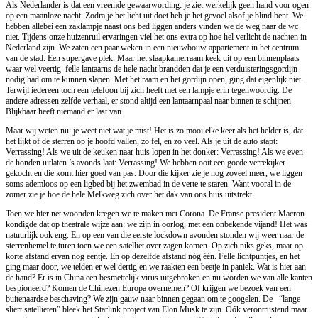
Als Nederlander is dat een vreemde gewaarwording: je ziet werkelijk geen hand voor ogen
op een maanloze nacht. Zodra je het licht uit doet heb je het gevoel alsof je blind bent. We
hebben allebei een zaklampje naast ons bed liggen anders vinden we de weg naar de wc
niet. Tijdens onze huizenruil ervaringen viel het ons extra op hoe hel verlicht de nachten in
Nederland zijn. We zaten een paar weken in een nieuwbouw appartement in het centrum
van de stad. Een supergave plek. Maar het slaapkamerraam keek uit op een binnenplaats
waar wel veertig
felle lantaarns de hele nacht brandden dat je een verduisteringsgordijn
nodig had om te kunnen slapen. Met het raam en het gordijn open, ging dat eigenlijk niet.
Terwijl iedereen toch een telefoon bij zich heeft met een lampje erin tegenwoordig. De
andere adressen zelfde verhaal, er stond altijd een lantaarnpaal naar binnen te schijnen.
Blijkbaar heeft niemand er last van.
Maar wij weten nu: je weet niet wat je mist! Het is zo mooi elke keer als het helder is, dat
het lijkt of de sterren op je hoofd vallen, zo fel, en zo veel. Als je uit de auto stapt:
Verrassing! Als we uit de keuken naar huis lopen in het donker: Verrassing! Als we even
de honden uitlaten ’s avonds laat: Verrassing! We hebben ooit een goede verrekijker
gekocht en die komt hier goed van pas. Door die kijker zie je nog zoveel meer, we liggen
soms ademloos op een ligbed bij het zwembad in de verte te staren. Want vooral in de
zomer zie je hoe de hele Melkweg zich over het dak van ons huis uitstrekt.
Toen we hier net woonden kregen we te maken met Corona. De Franse president Macron
kondigde dat op theatrale wijze aan: we zijn in oorlog, met een onbekende vijand! Het wás
natuurlijk ook eng. En op een van die eerste lockdown avonden stonden wij weer naar de
sterrenhemel te turen toen we een satelliet over zagen komen. Op zich niks geks, maar op
korte afstand ervan nog eentje. En op dezelfde afstand nóg één. Felle lichtpuntjes, en het
ging maar door, we telden er wel dertig en we raakten een beetje in paniek. Wat is hier aan
de hand? Er is in China een besmettelijk virus uitgebroken en nu worden we van alle kanten
bespioneerd? Komen de Chinezen Europa overnemen? Of krijgen we bezoek van een
buitenaardse beschaving? We zijn gauw naar binnen gegaan om te googelen. De
“lange
sliert satellieten” bleek het Starlink project van Elon Musk te zijn. Oók verontrustend maar
vooralsnog voor een goed doel: overal op aarde internet. Wat hij verder allemaal kan