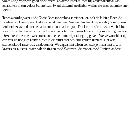
aanrichten in een gekke bui met zijn twaalfduizend satellieten willen we waarschijnlijk niet
weten.
Tegenwoordig weet ik de Grote Beer moeiteloos te vinden, en ook de Kleine Beer, de
Poolster en Cassiopeia. Dat vind ik al heel wat. We werden laatst uitgenodigd om op een
wolkenloze avond met een astronoom op pad te gaan. Dat leek ons leuk want we hebben
weleens bedacht om hier een telescoop neer te zetten maar het is er nog niet van gekomen
Deze meneer zou er twee meenemen en er natuurlijk uitleg bij geven. We verzamelden op
een van de hoogste heuvels hier in de buurt met een 360 graden uitzicht. Het was
stervenskoud maar ook aardedonker. We zagen niet alleen een stukje maan met al z’n
kraters en puisten, maar ook de ringen rond Saturnus, de manen rond Jupiter, andere
sterrenstelsels zoals Andromeda, de vlamnevel in Orion, de Paardenkopnevel, al die namen,
de hoeveelheden, de afstanden, en dan nog al het onbekende, het gaat je gewoon duizelen.
Het effect op mij is dat ik me afvraag waar wij mensenwezens de arrogantie vandaan halen
om te denken dat we de enige -min of meer intelligente- levende wezens zijn in dit heelal.
Natuurlijk niet!! Kijk eens even om je heen! Natúúrlijk is er nog meer leven dan alleen maar
op planeet aarde. En er volgt een toestand van overrelativering zoals: we zijn hier met z’n
allen de boel behoorlijk aan het verzieken, straks is er geen brandstof, geen zuurstof en
geen schoon water meer, maar op een andere planeet wel. Worden we de volgende keer
toch gewoon daar geboren? Terwijl astronauten vanaf dat heelal neerkijkend op de aarde het
“overview effect” krijgen en zich juist het omgekeerde realiseren: wat is de aarde enorm
kwetsbaar met z’n dunne atmosfeer en wat moeten we er zuinig op zijn. En zo is het
natuurlijk, want verhuizen is geen optie.
Dus ik heb een tip voor alle gasten die nog komen gaan: neem een verrekijker mee (die van
ons mag je uiteraard lenen, maar tegelijk kijken is wel zo leuk), of je camera met statief. Er
worden vanuit onze tuin de mooiste foto’s gemaakt van sterrensporen en de Melkweg. We
hebben hier een sterrenkaart liggen, zodat je precies kunt zien waar alle sterren staan op de
datum dat je gaat kijken. En er zijn natuurlijk ook apps te downloaden zoals Skyview of