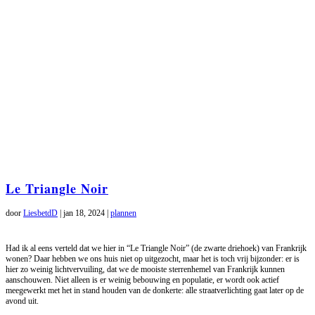
Le Triangle Noir
door
LiesbetdD
|
jan 18, 2024
|
plannen
Had ik al eens verteld dat we hier in “Le Triangle Noir” (de zwarte driehoek) van Frankrijk
wonen? Daar hebben we ons huis niet op uitgezocht, maar het is toch vrij bijzonder: er is
hier zo weinig lichtvervuiling, dat we de mooiste sterrenhemel van Frankrijk kunnen
aanschouwen. Niet alleen is er weinig bebouwing en populatie, er wordt ook actief
meegewerkt met het in stand houden van de donkerte: alle straatverlichting gaat later op de
avond uit.