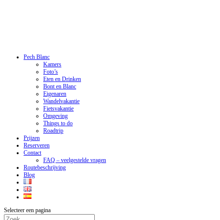
Pech Blanc
Kamers
Foto’s
Eten en Drinken
Bont en Blanc
Eigenaren
Wandelvakantie
Fietsvakantie
Omgeving
Things to do
Roadtrip
Prijzen
Reserveren
Contact
FAQ – veelgestelde vragen
Routebeschrijving
Blog
Selecteer een pagina