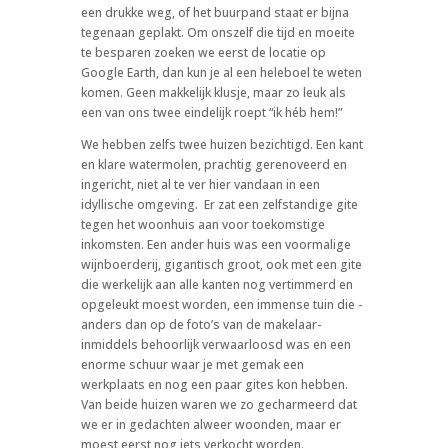
een drukke weg, of het buurpand staat er bijna
tegenaan geplakt. Om onszelf die tijd en moeite
te besparen zoeken we eerst de locatie op
Google Earth, dan kun je al een heleboel te weten
komen. Geen makkelijk klusje, maar zo leuk als
een van ons twee eindelijk roept “ik héb hem!”
We hebben zelfs twee huizen bezichtigd. Een kant
en klare watermolen, prachtig gerenoveerd en
ingericht, niet al te ver hier vandaan in een
idyllische omgeving.
Er zat een zelfstandige gite
tegen het woonhuis aan voor toekomstige
inkomsten. Een ander huis was een voormalige
wijnboerderij, gigantisch groot, ook met een gite
die werkelijk aan alle kanten nog vertimmerd en
opgeleukt moest worden, een immense tuin die -
anders dan op de foto’s van de makelaar-
inmiddels behoorlijk verwaarloosd was en een
enorme schuur waar je met gemak een
werkplaats en nog een paar gites kon hebben.
Van beide huizen waren we zo gecharmeerd dat
we er in gedachten alweer woonden, maar er
moest eerst nog iets verkocht worden.