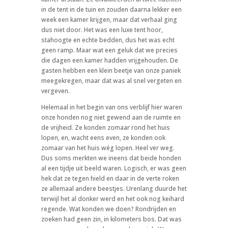
in de tent in de tuin en zouden daarna lekker een
week een kamer krijgen, maar dat verhaal ging
dus niet door. Het was een luxe tent hoor,
stahoogte en echte bedden, dus het was echt
geen ramp. Maar wat een geluk dat we precies
die dagen een kamer hadden vrijgehouden. De
gasten hebben een klein beetje van onze paniek
meegekregen, maar dat was al snel vergeten en
vergeven.
Helemaal in het begin van ons verblijf hier waren
onze honden nog niet gewend aan de ruimte en
de vrijheid. Ze konden zomaar rond het huis
lopen, en, wacht eens even, ze konden ook
zomaar van het huis wég lopen. Heel ver weg.
Dus soms merkten we ineens dat beide honden
al een tijdje uit beeld waren. Logisch, er was geen
hek dat ze tegen hield en daar in de verte roken
ze allemaal andere beestjes. Urenlang duurde het
terwijl het al donker werd en het ook nog keihard
regende. Wat konden we doen? Rondrijden en
zoeken had geen zin, in kilometers bos. Dat was