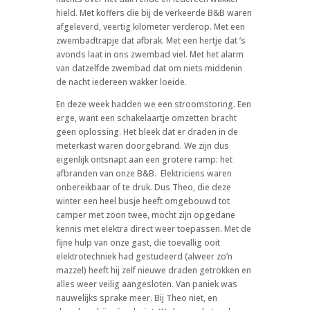
hield. Met koffers die bij de verkeerde B&B waren
afgeleverd, veertig kilometer verderop. Met een
zwembadtrapje dat afbrak. Met een hertje dat ’s
avonds laat in ons zwembad viel. Met het alarm
van datzelfde zwembad dat om niets middenin
de nacht iedereen wakker loeide.
En deze week hadden we een stroomstoring. Een
erge, want een schakelaartje omzetten bracht
geen oplossing. Het bleek dat er draden in de
meterkast waren doorgebrand. We zijn dus
eigenlijk ontsnapt aan een grotere ramp: het
afbranden van onze B&B.
Elektriciens waren
onbereikbaar of te druk. Dus Theo, die deze
winter een heel busje heeft omgebouwd tot
camper met zoon twee, mocht zijn opgedane
kennis met elektra direct weer toepassen. Met de
fijne hulp van onze gast, die toevallig ooit
elektrotechniek had gestudeerd (alweer zo’n
mazzel) heeft hij zelf nieuwe draden getrokken en
alles weer veilig aangesloten. Van paniek was
nauwelijks sprake meer. Bij Theo niet, en