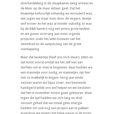
vloerbedekking in de slaapkamer (weg ermee) en
de kleur op de muur aldaar: geel. Dat het
keukentje behoorlijk onhandig en verouderd was,
dat zagen we maar even door de vingers. Beetje
verf erover en het was al minder oubollig. Er was
bij de B&B kamers nóg een prima grote keuken
en we gaven voorrang aan meer urgente
projecten zoals het laten bouwen van het
zwembad en de aanpassing van de grote
overkapping.
Maar dat keukentje bleef ons toch dwars zitten en
dat komt vooral omdat we het zelf niet aan
durfden om er mee te beginnen: daar hadden we
een mannetje voor nodig, en mannetjes zijn hier
niet zo makkelijk te krijgen. Vorig jaar einde
seizoen waren we bijna zover: een bevriende
handigerd wilde ons wel helpen en we besloten
dat het in november moest gaan gebeuren. Maar
tegen die tijd hadden we zo’n lang en druk
seizoen gehad dat we totaal geen energie
hadden om ook nog een project aan te pakken
waardoor we tevens het halve najaar in de troep