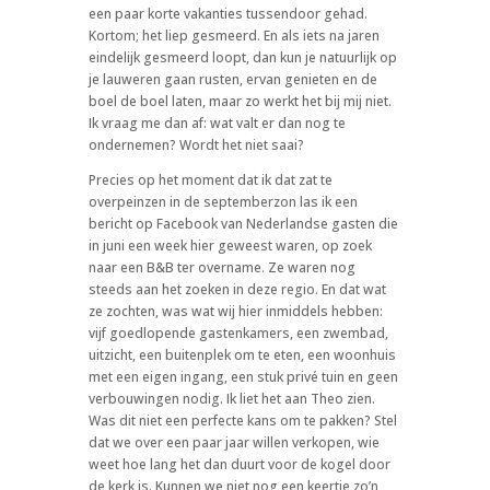
een paar korte vakanties tussendoor gehad.
Kortom; het liep gesmeerd. En als iets na jaren
eindelijk gesmeerd loopt, dan kun je natuurlijk op
je lauweren gaan rusten, ervan genieten en de
boel de boel laten, maar zo werkt het bij mij niet.
Ik vraag me dan af: wat valt er dan nog te
ondernemen? Wordt het niet saai?
Precies op het moment dat ik dat zat te
overpeinzen in de septemberzon las ik een
bericht op Facebook van Nederlandse gasten die
in juni een week hier geweest waren, op zoek
naar een B&B ter overname. Ze waren nog
steeds aan het zoeken in deze regio. En dat wat
ze zochten, was wat wij hier inmiddels hebben:
vijf goedlopende gastenkamers, een zwembad,
uitzicht, een buitenplek om te eten, een woonhuis
met een eigen ingang, een stuk privé tuin en geen
verbouwingen nodig. Ik liet het aan Theo zien.
Was dit niet een perfecte kans om te pakken? Stel
dat we over een paar jaar willen verkopen, wie
weet hoe lang het dan duurt voor de kogel door
de kerk is. Kunnen we niet nog een keertje zo’n