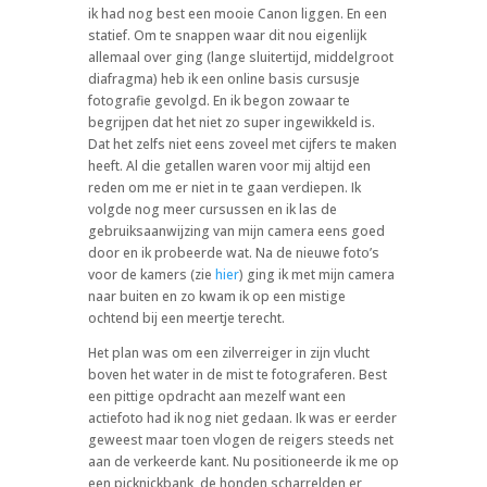
ik had nog best een mooie Canon liggen. En een
statief. Om te snappen waar dit nou eigenlijk
allemaal over ging (lange sluitertijd, middelgroot
diafragma) heb ik een online basis cursusje
fotografie gevolgd. En ik begon zowaar te
begrijpen dat het niet zo super ingewikkeld is.
Dat het zelfs niet eens zoveel met cijfers te maken
heeft. Al die getallen waren voor mij altijd een
reden om me er niet in te gaan verdiepen. Ik
volgde nog meer cursussen en ik las de
gebruiksaanwijzing van mijn camera eens goed
door en ik probeerde wat. Na de nieuwe foto’s
voor de kamers (zie
hier
) ging ik met mijn camera
naar buiten en zo kwam ik op een mistige
ochtend bij een meertje terecht.
Het plan was om een zilverreiger in zijn vlucht
boven het water in de mist te fotograferen. Best
een pittige opdracht aan mezelf want een
actiefoto had ik nog niet gedaan. Ik was er eerder
geweest maar toen vlogen de reigers steeds net
aan de verkeerde kant. Nu positioneerde ik me op
een picknickbank, de honden scharrelden er