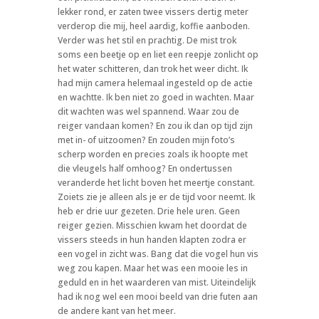
lekker rond, er zaten twee vissers dertig meter
verderop die mij, heel aardig, koffie aanboden.
Verder was het stil en prachtig. De mist trok
soms een beetje op en liet een reepje zonlicht op
het water schitteren, dan trok het weer dicht. Ik
had mijn camera helemaal ingesteld op de actie
en wachtte. Ik ben niet zo goed in wachten. Maar
dit wachten was wel spannend. Waar zou de
reiger vandaan komen? En zou ik dan op tijd zijn
met in- of uitzoomen? En zouden mijn foto’s
scherp worden en precies zoals ik hoopte met
die vleugels half omhoog? En ondertussen
veranderde het licht boven het meertje constant.
Zoiets zie je alleen als je er de tijd voor neemt. Ik
heb er drie uur gezeten. Drie hele uren. Geen
reiger gezien. Misschien kwam het doordat de
vissers steeds in hun handen klapten zodra er
een vogel in zicht was. Bang dat die vogel hun vis
weg zou kapen. Maar het was een mooie les in
geduld en in het waarderen van mist. Uiteindelijk
had ik nog wel een mooi beeld van drie futen aan
de andere kant van het meer.