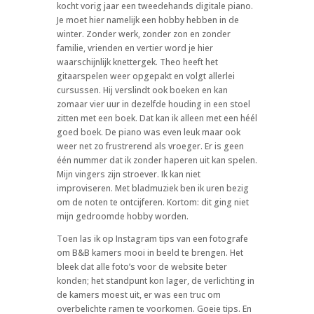
kocht vorig jaar een tweedehands digitale piano.
Je moet hier namelijk een hobby hebben in de
winter. Zonder werk, zonder zon en zonder
familie, vrienden en vertier word je hier
waarschijnlijk knettergek. Theo heeft het
gitaarspelen weer opgepakt en volgt allerlei
cursussen. Hij verslindt ook boeken en kan
zomaar vier uur in dezelfde houding in een stoel
zitten met een boek. Dat kan ik alleen met een héél
goed boek. De piano was even leuk maar ook
weer net zo frustrerend als vroeger. Er is geen
één nummer dat ik zonder haperen uit kan spelen.
Mijn vingers zijn stroever. Ik kan niet
improviseren. Met bladmuziek ben ik uren bezig
om de noten te ontcijferen. Kortom: dit ging niet
mijn gedroomde hobby worden.
Toen las ik op Instagram tips van een fotografe
om B&B kamers mooi in beeld te brengen. Het
bleek dat alle foto’s voor de website beter
konden; het standpunt kon lager, de verlichting in
de kamers moest uit, er was een truc om
overbelichte ramen te voorkomen. Goeie tips. En