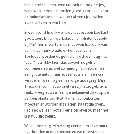
hele bende binnen twee uur buiten. Nog netjes,
want we konden de spullen goed gebruiken voor
de buitenkeuken die we ook al een tijdje willen.
Twee vliegen in een klap.
In een avond had ik vier ladekastjes, een koelkast,
gootsteen, kraan, werkbladen en plinten besteld
bij IKEA. Een mooi fornuis met oven haalde ik van
de franse marktplaats en kon eveneens in
Toulouse worden opgehaald. Toch een dagtrip,
“even” naar IkEA hier, dus zoveel mogelijk
combineren was wel zo handig. Nu hebben we
een grote auto, maar zoveel spullen in een keer
vervoeren was nog een aardige uitdaging. Mijn
Theo, die toch niet zo snel van zijn stuk gebracht
raakt, kreeg zowaar een paniekaanval daar op de
parkeerplaats van IKEA. Karren vol pakketten
moesten er worden ingeladen, naast die oven..
Het leek wel een potje Tetris op level 50 maar het
is natuurlijk gelukt.
We zouden nog zo’n dertig centimeter lege muur
overhouden in onze keuken en we moesten een