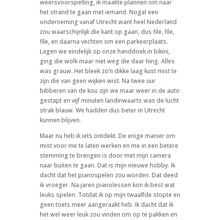
weersvoorspelling, ik maakte plannen om naar
het strand te gaan met iemand. Nogal een
onderneming vanaf Utrecht want heel Nederland
zou waarschijnlijk die kant op gaan, dus file, file,
file, en daarna vechten om een parkeerplaats.
Lagen we eindelijk op onze handdoek in bikini,
ging die wolk maar niet weg die daar hing. Alles
was grauw. Het bleek zo’n dikke laag kust mist te
zijn die van geen wijken wist. Na twee uur
bibberen van de kou zijn we maar weer in de auto
gestapt en vijf minuten landinwaarts was de lucht
strak blauw. We hadden dus beter in Utrecht
kunnen blijven.
Maar nu heb ik iets ontdekt. De enige manier om
mist voor me te laten werken en me in een betere
stemming te brengen is door met mijn camera
naar buiten te gaan. Dat is mijn nieuwe hobby. Ik
dacht dat het pianospelen zou worden. Dat deed
ik vroeger. Na jaren pianolessen kon ik best wat
leuks spelen. Totdat ik op mijn twaalfde stopte en
geen toets meer aangeraakt heb. Ik dacht dat ik
het wel weer leuk zou vinden om op te pakken en