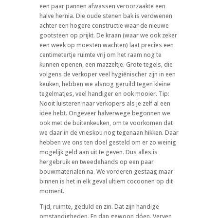
een paar pannen afwassen veroorzaakte een
halve hernia. Die oude stenen bak is verdwenen
achter een hogere constructie waar de nieuwe
gootsteen op prijkt. De kraan (waar we ook zeker
een week op moesten wachten) laat precies een
centimetertje ruimte vrij om het raam nog te
kunnen openen, een mazzeltje. Grote tegels, die
volgens de verkoper veel hygiënischer zijn in een
keuken, hebben we alsnog geruild tegen kleine
tegelmatjes, veel handiger en ook mooier. Tip:
Nooit luisteren naar verkopers als je zelf al een
idee hebt. Ongeveer halverwege begonnen we
ook met de buitenkeuken, om te voorkomen dat
we daar in de vrieskou nog tegenaan hikken. Daar
hebben we ons ten doel gesteld om er zo weinig
mogelijk geld aan uit te geven. Dus alles is
hergebruik en tweedehands op een paar
bouwmaterialen na. We vorderen gestaag maar
binnen is het in elk geval ultiem cocoonen op dit
moment.
Tijd, ruimte, geduld en zin. Dat zijn handige
omstandigheden. En dan gewoon dóen. Verven