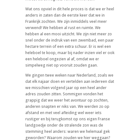
Wat ons opviel in dit hele proces is dat we er heel
anders in zaten dan de eerste keer dat we in
Frankrijk zochten. We zijn inmiddels veel meer
verwend! We hebben al rust en ruimte. We
hebben al een mooi uitzicht. We zijn niet meer zo
snel onder de indruk van een zwembad, een paar
hectare terrein of een extra schuur. Er is wel een
heleboel te koop, maar bij nader inzien viel er ook
een heleboel ongezien al af, omdat we er
simpelweg niet op vooruit zouden gaan.
We gingen twee weken naar Nederland, zoals we
dat elk najaar doen en vertelden aan iedereen dat
we misschien volgend jaar op een heel ander
adres zouden zitten. Sommigen vonden het
grappig dat we weer het avontuur op zochten,
anderen snapten er niks van. We werden zo op
afstand en met veel afleiding wel weer iets
rustiger en bij terugkomst op ons eigen Franse
landgoedje onder de stralende zon was de
stemming heel anders: waren we helemaal gek
geworden? Waarom zouden we hier weggaan?