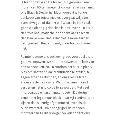
is hier onmisbaar. De huizen zijn gebouwd met
muren van 60 centimeter dik. Kwamen wij aan met
ons Black & Deckertje. Maar voordat je tot de
aankoop van zoiets nieuws overgaat wil je toch
even afwegen of dat het wel waard is. Hoe vaak
gaan we dit nog gebruiken in ons leven?
En áls je
dan zo’n pneumatische boor hebt aangeschaft
dan baal je weer dat je dat niet jáááren eerder
hebt gedaan. Bevredigend, maar toch ook weer
niet.
Ruimte is trouwens ook een groot voordeel als je
gaat verbouwen. We hadden sowieso de luxe van
een tweede keuken. En rondom het huis is plenty
plek om kasten en aanrechtbladen te stallen, te
zagen, troep te dumpen, en om alles te laten
staan als de dag om is. We zijn nu een maand
verder en het is pico bello geworden. Met veel
improvisatie en last minute-ideeën. De dertig
centimeter lege muur bleek maar vijf centimeter te
zijn en dat is keurig afgetimmerd, evenals de
oude wastafel. Om onbegrijpelijke redenen
monteerden ze die vroeger op kniehoogte dus