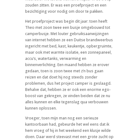
zouden zitten. Er was een proefproject en een
bezichtiging voor nodig om door te pakken.
Het proefproject was begin dit jaar: toen heeft
Theo met zoon twee een busje omgebouwd tot
camperbusje. Met louter gebruiksaanwijzingen
van internet hebben ze een Duitse brandweerbus
ingericht met bed, kast, keukentje, opbergruimte,
maar ook met warmte isolatie, een zonnepaneel,
accu’s, watertanks, verwarming en
binnenverlichting. Een maand hebben ze erover
gedaan, toen is zoon twee met z’n bus gaan
reizen en dat doet hij nog steeds zonder
problemen, dus het project camper is geslaagd.
Behalve dat, hebben ze er ook een enorme ego-
boost van gekregen, ze vinden beiden dat ze nu
alles kunnen en elke tegenslag qua verbouwen
kunnen oplossen.
Vroeger, toen mijn man nog een serieuze
kantoorbaan had, gebeurde het wel eens dat ik
hem vroeg of hij in het weekend een klusje wilde
doen. Daar werd steevast met een grote zucht op