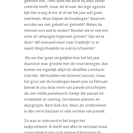
gewoon toe, Theo doet net alsof hij alles onder
controle heeft, maar als ik naar die lege agenda
kijk dan vraag ik me of of we het jaar wel gaan
overleven. Waar blijven de boekingen? Waarom
worden we niet gebeld en gemaild? Weten de
mensen ons wel te vinden? Moeten we er niet een
actie of campagne tegenaan gooien? Zijn we te
duur? Wil niemand meer naar Frankrijk? Is er
naast vliegschaamte nu ook rij-schaamte?
Als we dan gaan vergelijken hoe het het jaar
daarvoor was gesteld met de reserveringen, dan
komen we eigenlijk altijd tot dezelfde conclusie:
ook niks. We hadden een bomvol seizoen, maar
het gros van de boekingen kwam pas na februari
binnen.Ik zou deze vorm van paniek omschrijven
als een milde paniekvorm. Eentje die aanzet tot
creativiteit en overleg, tot nieuwe plannen en
wijzigingen. Best leuk dus. Maar als ondernemer
in den verre bestaan er vele vormen van paniek.
Zo was er uiteraard in het begin het
taalprobleem. Ik dacht wel alles te verstaan maar
soms bleek ik iets toch verkeerd begrepen te