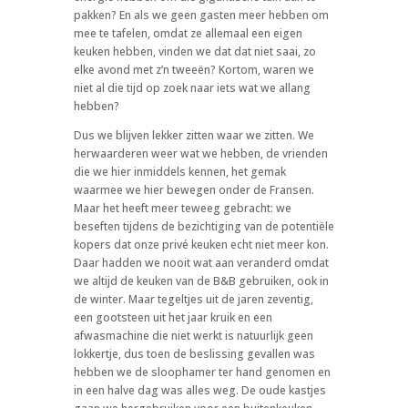
pakken? En als we geen gasten meer hebben om
mee te tafelen, omdat ze allemaal een eigen
keuken hebben, vinden we dat dat niet saai, zo
elke avond met z’n tweeën? Kortom, waren we
niet al die tijd op zoek naar iets wat we allang
hebben?
Dus we blijven lekker zitten waar we zitten. We
herwaarderen weer wat we hebben, de vrienden
die we hier inmiddels kennen, het gemak
waarmee we hier bewegen onder de Fransen.
Maar het heeft meer teweeg gebracht: we
beseften tijdens de bezichtiging van de potentiële
kopers dat onze privé keuken echt niet meer kon.
Daar hadden we nooit wat aan veranderd omdat
we altijd de keuken van de B&B gebruiken, ook in
de winter. Maar tegeltjes uit de jaren zeventig,
een gootsteen uit het jaar kruik en een
afwasmachine die niet werkt is natuurlijk geen
lokkertje, dus toen de beslissing gevallen was
hebben we de sloophamer ter hand genomen en
in een halve dag was alles weg. De oude kastjes