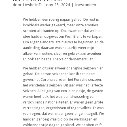
door
LiesbetdD
|
nov 25, 2024
|
toestanden
We hebben een roerig najaar gehad. De rust is
inmiddels weder gekeerd, maar onze emoties
schoten alle kanten op. Dat kwam omdat we het
idee hadden opgevat om Pech Blanc te verkopen.
Om ergens anders iets nieuws te beginnen. En de
aanleiding daarvan was natuurlijk weer mijn
afkeer van routine, sleur en gebrek aan avontuur.
En ook een beetje Theo’s ondernemerslust.
We hebben dit jaar alweer ons vijfde seizoen hier
gehad. De eerste seizoenen kon ik een naam
geven: het Corona seizoen, het Porsche seizoen,
het wandelaars seizoen. Dit jaar was het Perfecte
Seizoen. Alles ging van een leien dakje, de gasten
waren heel leuk, het was een afwisseling van
verschillende nationaliteiten. Er waren geen grote
verrassingen, ergernissen of tegenvallers. Er was
veel regen, dat wel, maar geen lange hittegolf. We
hadden genoeg vrije tijd op de werkdagen en
voldoende vrije dagen gepland. We hebben zelfs