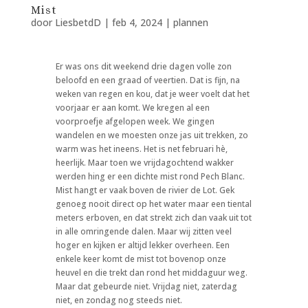
Mist
door
LiesbetdD
|
feb 4, 2024
|
plannen
Er was ons dit weekend drie dagen volle zon
beloofd en een graad of veertien. Dat is fijn, na
weken van regen en kou, dat je weer voelt dat het
voorjaar er aan komt. We kregen al een
voorproefje afgelopen week. We gingen
wandelen en we moesten onze jas uit trekken, zo
warm was het ineens. Het is net februari hè,
heerlijk. Maar toen we vrijdagochtend wakker
werden hing er een dichte mist rond Pech Blanc.
Mist hangt er vaak boven de rivier de Lot. Gek
genoeg nooit direct op het water maar een tiental
meters erboven, en dat strekt zich dan vaak uit tot
in alle omringende dalen. Maar wij zitten veel
hoger en kijken er altijd lekker overheen. Een
enkele keer komt de mist tot bovenop onze
heuvel en die trekt dan rond het middaguur weg.
Maar dat gebeurde niet. Vrijdag niet, zaterdag
niet, en zondag nog steeds niet.