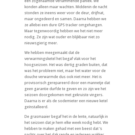
een zogenaamde verlammende paniek. We
konden alleen maar wachten. Middenin de nacht
stonden ze ineens weer voor de deur, drijfnat,
maar ongedeerd en samen. Daarna hebben we
ze allebei een dure GPS tracker omgehangen.
Maar tegenwoordig hebben we het niet meer
nodig. Ze zijn wat ouder en blijkbaar niet zo
nieuwsgierig meer.
We hebben meegemaakt dat de
verwarmingsketel het begaf vlak voor het
hoogseizoen. Het was dertig graden buiten, dat
was het probleem niet, maar het water voor de
douche verwarmde dus ook niet meer. Het is
provisorisch gerepareerd door een mannetje dat
geen garantie durfde te geven en zo zijn we het
seizoen doorgekomen met gekruiste vingers.
Daarna is er als de sodemieter een nieuwe ketel
geïnstalleerd.
De grasmaaier begaf het in de lente, natuurlijk in
het seizoen dat je hem elke week nodig hebt. We
hebben te maken gehad met een beest dat ’s
nachts over het dak rende en iedereen wakker