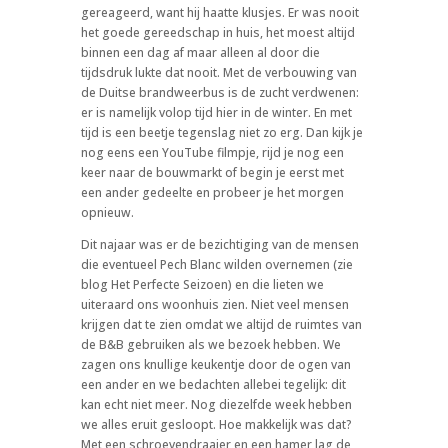
gereageerd, want hij haatte klusjes. Er was nooit
het goede gereedschap in huis, het moest altijd
binnen een dag af maar alleen al door die
tijdsdruk lukte dat nooit. Met de verbouwing van
de Duitse brandweerbus is de zucht verdwenen:
er is namelijk volop tijd hier in de winter. En met
tijd is een beetje tegenslag niet zo erg. Dan kijk je
nog eens een YouTube filmpje, rijd je nog een
keer naar de bouwmarkt of begin je eerst met
een ander gedeelte en probeer je het morgen
opnieuw.
Dit najaar was er de bezichtiging van de mensen
die eventueel Pech Blanc wilden overnemen (zie
blog Het Perfecte Seizoen) en die lieten we
uiteraard ons woonhuis zien. Niet veel mensen
krijgen dat te zien omdat we altijd de ruimtes van
de B&B gebruiken als we bezoek hebben. We
zagen ons knullige keukentje door de ogen van
een ander en we bedachten allebei tegelijk: dit
kan echt niet meer. Nog diezelfde week hebben
we alles eruit gesloopt. Hoe makkelijk was dat?
Met een schroevendraaier en een hamer lag de