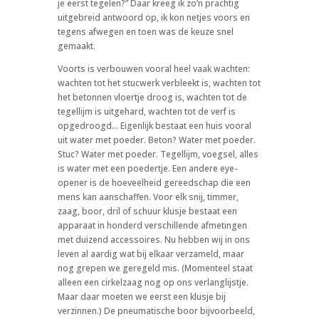
je eerst tegelen?” Daar kreeg ik zo’n prachtig
uitgebreid antwoord op, ik kon netjes voors en
tegens afwegen en toen was de keuze snel
gemaakt.
Voorts is verbouwen vooral heel vaak wachten:
wachten tot het stucwerk verbleekt is, wachten tot
het betonnen vloertje droog is, wachten tot de
tegellijm is uitgehard, wachten tot de verf is
opgedroogd… Eigenlijk bestaat een huis vooral
uit water met poeder. Beton? Water met poeder.
Stuc? Water met poeder. Tegellijm, voegsel, alles
is water met een poedertje. Een andere eye-
opener is de hoeveelheid gereedschap die een
mens kan aanschaffen. Voor elk snij, timmer,
zaag, boor, dril of schuur klusje bestaat een
apparaat in honderd verschillende afmetingen
met duizend accessoires. Nu hebben wij in ons
leven al aardig wat bij elkaar verzameld, maar
nog grepen we geregeld mis. (Momenteel staat
alleen een cirkelzaag nog op ons verlanglijstje.
Maar daar moeten we eerst een klusje bij
verzinnen.) De pneumatische boor bijvoorbeeld,