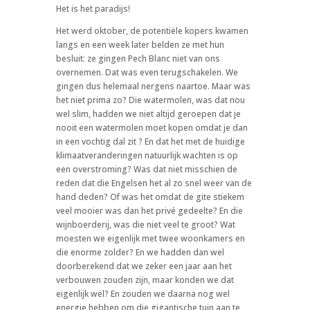
Het is het paradijs!
Het werd oktober, de potentiële kopers kwamen
langs en een week later belden ze met hun
besluit: ze gingen Pech Blanc niet van ons
overnemen. Dat was even terugschakelen. We
gingen dus helemaal nergens naartoe. Maar was
het niet prima zo? Die watermolen, was dat nou
wel slim, hadden we niet altijd geroepen dat je
nooit een watermolen moet kopen omdat je dan
in een vochtig dal zit ? En dat het met de huidige
klimaatveranderingen natuurlijk wachten is op
een overstroming? Was dat niet misschien de
reden dat die Engelsen het al zo snel weer van de
hand deden? Of was het omdat de gite stiekem
veel mooier was dan het privé gedeelte? En die
wijnboerderij, was die niet veel te groot? Wat
moesten we eigenlijk met twee woonkamers en
die enorme zolder? En we hadden dan wel
doorberekend dat we zeker een jaar aan het
verbouwen zouden zijn, maar konden we dat
eigenlijk wel? En zouden we daarna nog wel
energie hebben om die gigantische tuin aan te