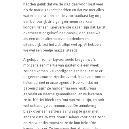
hadden geluk dat we de dag daarvoor best veel
op de markt gekocht hadden en dat we met alles
wat er in de vriezer en de voorraadkast lag nog
een behoorlijk drie gangen menu in elkaar
konden flansen. Enerverende dagen zijn dat. Eerst
overheerst ongeloof, dan paniek, dan gaan we
als een dolle alternatieven bedenken en
uiteindelijk lost het zich altijd wel op. Al hebben
we wel een beetje mazzel steeds.
Afgelopen zomer bijvoorbeeld kregen we ’s
morgens een mailtje van gasten die een week
zouden komen. Ze kondigden aan hoe laat ze er
ongeveer zouden zijn die avond. Maar ze stonden
helemaal niet in onze agenda! Hoe kon dat nu
gebeurd zijn? Ze hadden via een reisbureau
geboekt en daarna geannuleerd, en nu kwamen
ze toch?! Het bleek een fout van mij te zijn, en ook
wel onhandige communicatie. De annulering
bleek over een eerdere aanvraag te gaan met
andere data. Wat te doen? Helaas voor onze zoon
en zijn vriendin moesten ze de hun beloofde
kamer afstaan. Ze bivakkeerden al twee nachten