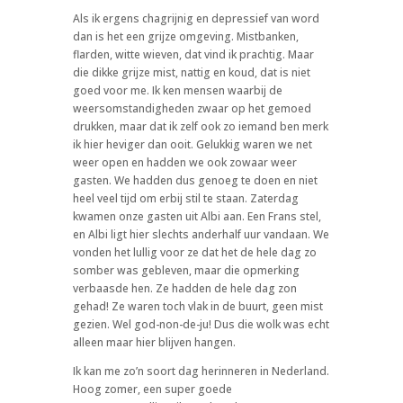
Als ik ergens chagrijnig en depressief van word
dan is het een grijze omgeving. Mistbanken,
flarden, witte wieven, dat vind ik prachtig. Maar
die dikke grijze mist, nattig en koud, dat is niet
goed voor me. Ik ken mensen waarbij de
weersomstandigheden zwaar op het gemoed
drukken, maar dat ik zelf ook zo iemand ben merk
ik hier heviger dan ooit. Gelukkig waren we net
weer open en hadden we ook zowaar weer
gasten. We hadden dus genoeg te doen en niet
heel veel tijd om erbij stil te staan. Zaterdag
kwamen onze gasten uit Albi aan. Een Frans stel,
en Albi ligt hier slechts anderhalf uur vandaan. We
vonden het lullig voor ze dat het de hele dag zo
somber was gebleven, maar die opmerking
verbaasde hen. Ze hadden de hele dag zon
gehad! Ze waren toch vlak in de buurt, geen mist
gezien. Wel god-non-de-ju! Dus die wolk was echt
alleen maar hier blijven hangen.
Ik kan me zo’n soort dag herinneren in Nederland.
Hoog zomer, een super goede