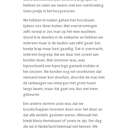
hebben en zaten we ineens met een overboeking.
Geen pretje in het hoogseizoen.
We hebben te maken gehad met hoosbuien
tijdens ons diner buiten. Met overstromingen
zelfs terwijl er zes man op het eten wachtten.
Stond ik te dweilen in de eetkamer en hebben we
iedereen maar in de keuken aan tafel gezet. Een
beetje krap maar best gezellig. Dat is overmacht,
iedereen begreep dat we daar niet zoveel aan
konden doen. Wat stommer was, was
bijvoorbeeld een bijna lege gastank midden in
het seizoen. We konden nog net voorkomen dat
niemand meer kon douchen, doordat de man met
de tankwagen van Antargaz met grote haast
langs kwam, maar dat gaat ons dus niet meer
gebeuren.
Een andere domme actie was dat we
boodschappen moesten doen voor het diner en
dat alle winkels gesloten waren. Allemaal! Het
bleek Maria Hemelvaart of zoiets te zijn. Een dag
die wij in Nederland helemaal niet kennen. We